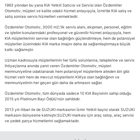
1993 yılından bu yana KIA Yetkili Satıcısı ve Servisi olan Özdemirler
Otomotiv, müşteri ve kalite odaklı hizmet anlayışıyla, İzmir’de KIA satış ve
satış sonrası servis hizmetleri vermektedir.
Özdemirler Otomotiv, 3000 m2;'lik servis alanı, ekipman, personel, eğitim
ve işletim konularındaki profesyonel ve güvenilir hizmet anlayışıyla, hem
KIA müşterilerinin servise olan bağlılığını güçlendirmeye, hem de potansiyel
müşteriler üzerindeki KIA marka imajını daha da sağlamlaştırmaya büyük
katkı sağlamıştır.
Uzman kadrosuyla müşterilerinin her türlü sorunlarına, taleplerine ve servis
ihtiyaçlarına anında yanıt veren Özdemirler Otomotiv, müşteri
memnuniyetine odaklanarak hem potansiyel müşterilere aileden biri gibi
hizmet verir hem de mevcut müşterilerin KIA’ya olan bağlılığının ve
memnuniyetinin her geçen gün daha da artmasını sağlar.
Özdemirler Otomotiv, tüm dünyada sadece 10 KIA Bayisinin sahip olduğu
2015 yılı Platinium Bayi Ödülü'nün sahibidir.
2013 yılı itibari ile de SUZUKI markasının İzmir Yetkili bayisi olarak SUZUKI
markasını bünyesine katmıştır.SUZUKI markası için araç satışı, araç servisi
ve yedek parça hizmetlerini sağlamaktadır.