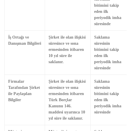
bitimini takip
eden ilk
periyodik imha
süresinde
İş Ortağı ve
Şirket ile olan ilişkisi
Saklama
Danışman Bilgileri
süresince ve sona
süresinin
ermesinden itibaren
bitimini takip
10 yıl süre ile
eden ilk
saklanır.
periyodik imha
süresinde
Firmalar
Şirket ile olan ilişkisi
Saklama
Tarafından Şirket
süresince ve sona
süresinin
ile Paylaşılan
ermesinden itibaren
bitimini takip
Bilgiler
Türk Borçlar
eden ilk
Kanunu 146.
periyodik imha
maddesi uyarınca 10
süresinde
yıl süre ile saklanır.