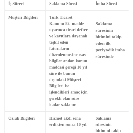
İş Süreci
Saklama Süresi
İmha Süresi
Müşteri Bilgileri
Türk Ticaret
Saklama
Kanunu 82. madde
uyarınca ticari defter
süresinin
ve kayıtlara dayanak
bitimini takip
teşkil eden
eden ilk
faturaların
periyodik imha
düzenlenmesine esas
süresinde
bilgiler anılan kanun
maddesi gereği 10 yıl
süre ile bunun
dışındaki Müşteri
Bilgileri ise
işlendikleri amaç için
gerekli olan süre
kadar saklanır.
Özlük Bilgileri
Hizmet akdi sona
Saklama
erdikten sonra 10 yıl.
süresinin
bitimini takip