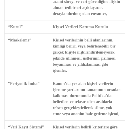
azami süreyi ve veri güvenliğine ilişkin
alınan tedbirleri açıklayarak
detaylandırılmış olan envanter,
“Kurul”
Kişisel Verileri Koruma Kurulu
“Maskeleme”
Kişisel verilerinin belli alanlarının,
kimliği belirli veya belirlenebilir bir
gerçek kişiyle ilişkilendirilemeyecek
şekilde silinmesi, üstlerinin çizilmesi,
boyanması ve yıldızlanması gibi
işlemler,
“Periyodik İmha”
Kanun’da yer alan kişisel verilerin
işlenme şartlarının tamamının ortadan
kalkması durumunda Politika’da
belirtilen ve tekrar eden aralılarla
re’sen gerçekleştirilecek silme, yok
etme veya anonim hale getirme işlemi,
“Veri Kayıt Sistemi”
Kişisel verilerin belirli kriterlere göre