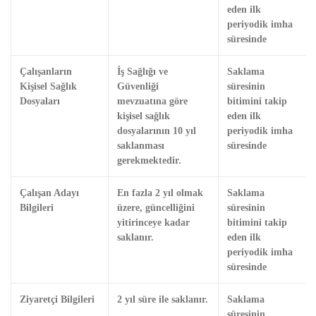
eden ilk
periyodik imha
süresinde
Çalışanların
İş Sağlığı ve
Saklama
Kişisel Sağlık
Güvenliği
süresinin
Dosyaları
mevzuatına göre
bitimini takip
kişisel sağlık
eden ilk
dosyalarının 10 yıl
periyodik imha
saklanması
süresinde
gerekmektedir.
Çalışan Adayı
En fazla 2 yıl olmak
Saklama
Bilgileri
üzere, güncelliğini
süresinin
yitirinceye kadar
bitimini takip
saklanır.
eden ilk
periyodik imha
süresinde
Ziyaretçi Bilgileri
2 yıl süre ile saklanır.
Saklama
süresinin