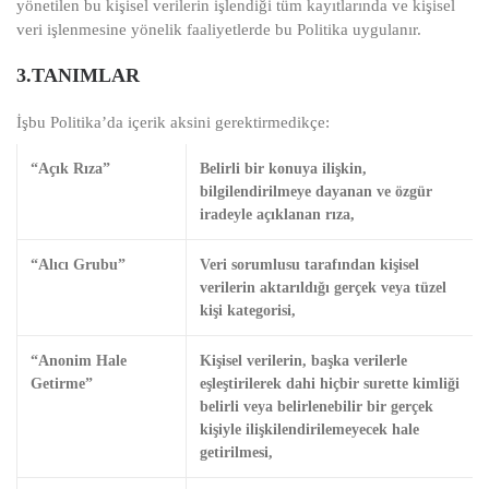
yönetilen bu kişisel verilerin işlendiği tüm kayıtlarında ve kişisel
veri işlenmesine yönelik faaliyetlerde bu Politika uygulanır.
3.TANIMLAR
İşbu Politika’da içerik aksini gerektirmedikçe:
“Açık Rıza”
Belirli bir konuya ilişkin,
bilgilendirilmeye dayanan ve özgür
iradeyle açıklanan rıza,
“Alıcı Grubu”
Veri sorumlusu tarafından kişisel
verilerin aktarıldığı gerçek veya tüzel
kişi kategorisi,
“Anonim Hale
Kişisel verilerin, başka verilerle
Getirme”
eşleştirilerek dahi hiçbir surette kimliği
belirli veya belirlenebilir bir gerçek
kişiyle ilişkilendirilemeyecek hale
getirilmesi,