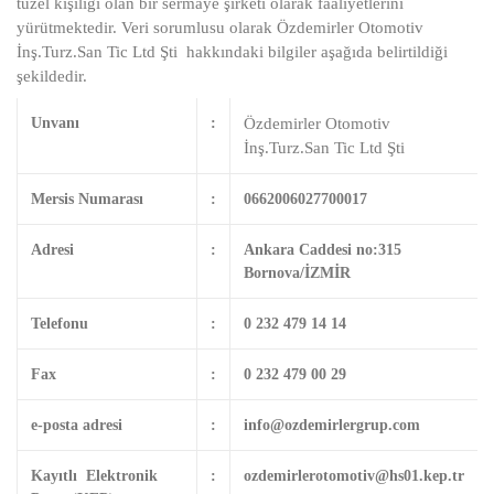
tüzel kişiliği olan bir sermaye şirketi olarak faaliyetlerini
yürütmektedir. Veri sorumlusu olarak Özdemirler Otomotiv
İnş.Turz.San Tic Ltd Şti hakkındaki bilgiler aşağıda belirtildiği
şekildedir.
Özdemirler Otomotiv
Unvanı
:
İnş.Turz.San Tic Ltd Şti
Mersis Numarası
:
0662006027700017
Adresi
:
Ankara Caddesi no:315
Bornova/İZMİR
Telefonu
:
0 232 479 14 14
Fax
:
0 232 479 00 29
e-posta adresi
:
info@ozdemirlergrup.com
Kayıtlı Elektronik
:
ozdemirlerotomotiv@hs01.kep.tr