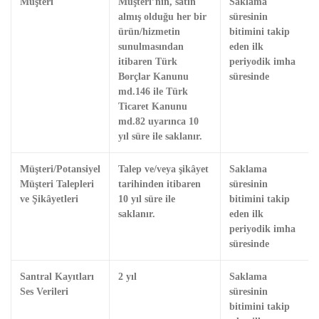
Müşteri
Müşteri’nin, satın
Saklama
almış olduğu her bir
süresinin
ürün/hizmetin
bitimini takip
sunulmasından
eden ilk
itibaren Türk
periyodik imha
Borçlar Kanunu
süresinde
md.146 ile Türk
Ticaret Kanunu
md.82 uyarınca 10
yıl süre ile saklanır.
Müşteri/Potansiyel
Talep ve/veya şikâyet
Saklama
Müşteri Talepleri
tarihinden itibaren
süresinin
ve Şikâyetleri
10 yıl süre ile
bitimini takip
saklanır.
eden ilk
periyodik imha
süresinde
Santral Kayıtları
2 yıl
Saklama
Ses Verileri
süresinin
bitimini takip