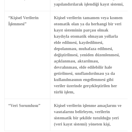
yapılandırılarak işlendiği kayıt sistemi,
“Kişisel Verilerin
Kişisel verilerin tamamen veya kısmen
İşlenmesi”
otomatik olan ya da herhangi bir veri
kayıt sisteminin parçası olmak
kaydıyla otomatik olmayan yollarla
elde edilmesi, kaydedilmesi,
depolanması, muhafaza edilmesi,
değiştirilmesi, yeniden düzenlenmesi,
açıklanması, aktarılması,
devralınması, elde edilebilir hale
getirilmesi, sınıflandırılması ya da
kullanılmasının engellenmesi gibi
veriler üzerinde gerçekleştirilen her
türlü işlem,
“Veri Sorumlusu”
Kişisel verilerin işlenme amaçlarını ve
vasıtalarını belirleyen, verilerin
sistematik bir şekilde tutulduğu yeri
(veri kayıt sistemi) yöneten kişi,