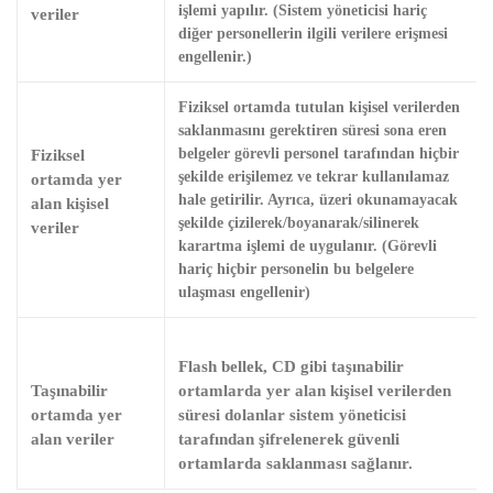
işlemi yapılır. (Sistem yöneticisi hariç
veriler
diğer personellerin ilgili verilere erişmesi
engellenir.)
Fiziksel ortamda tutulan kişisel verilerden
saklanmasını gerektiren süresi sona eren
Fiziksel
belgeler görevli personel tarafından hiçbir
şekilde erişilemez ve tekrar kullanılamaz
ortamda yer
hale getirilir. Ayrıca, üzeri okunamayacak
alan kişisel
şekilde çizilerek/boyanarak/silinerek
veriler
karartma işlemi de uygulanır. (Görevli
hariç hiçbir personelin bu belgelere
ulaşması engellenir)
Flash bellek, CD gibi taşınabilir
Taşınabilir
ortamlarda yer alan kişisel verilerden
ortamda yer
süresi dolanlar sistem yöneticisi
alan veriler
tarafından şifrelenerek güvenli
ortamlarda saklanması sağlanır.