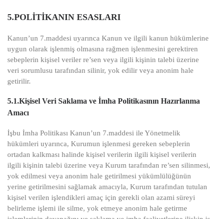
5.POLİTİKANIN ESASLARI
Kanun’un 7.maddesi uyarınca Kanun ve ilgili kanun hükümlerine
uygun olarak işlenmiş olmasına rağmen işlenmesini gerektiren
sebeplerin kişisel veriler re’sen veya ilgili kişinin talebi üzerine
veri sorumlusu tarafından silinir, yok edilir veya anonim hale
getirilir.
5.1.Kişisel Veri Saklama ve İmha Politikasının Hazırlanma
Amacı
İşbu İmha Politikası Kanun’un 7.maddesi ile Yönetmelik
hükümleri uyarınca, Kurumun işlenmesi gereken sebeplerin
ortadan kalkması halinde kişisel verilerin ilgili kişisel verilerin
ilgili kişinin talebi üzerine veya Kurum tarafından re’sen silinmesi,
yok edilmesi veya anonim hale getirilmesi yükümlülüğünün
yerine getirilmesini sağlamak amacıyla, Kurum tarafından tutulan
kişisel verilen işlendikleri amaç için gerekli olan azami süreyi
belirleme işlemi ile silme, yok etmeye anonim hale getirme
işlemlerinin dayanağını ve saklama ve imha faaliyetlerine ilişkin iş