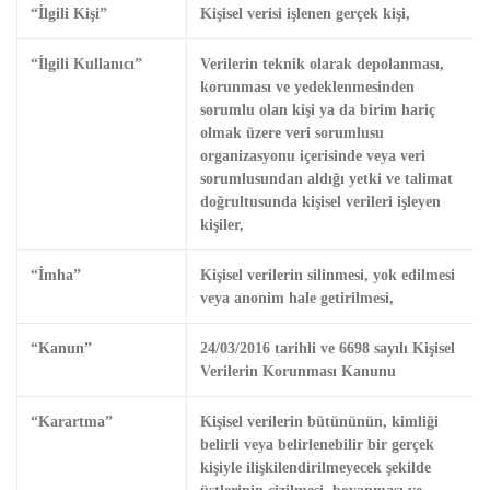
“İlgili Kişi”
Kişisel verisi işlenen gerçek kişi,
“İlgili Kullanıcı”
Verilerin teknik olarak depolanması,
korunması ve yedeklenmesinden
sorumlu olan kişi ya da birim hariç
olmak üzere veri sorumlusu
organizasyonu içerisinde veya veri
sorumlusundan aldığı yetki ve talimat
doğrultusunda kişisel verileri işleyen
kişiler,
“İmha”
Kişisel verilerin silinmesi, yok edilmesi
veya anonim hale getirilmesi,
“Kanun”
24/03/2016 tarihli ve 6698 sayılı Kişisel
Verilerin Korunması Kanunu
“Karartma”
Kişisel verilerin bütününün, kimliği
belirli veya belirlenebilir bir gerçek
kişiyle ilişkilendirilmeyecek şekilde