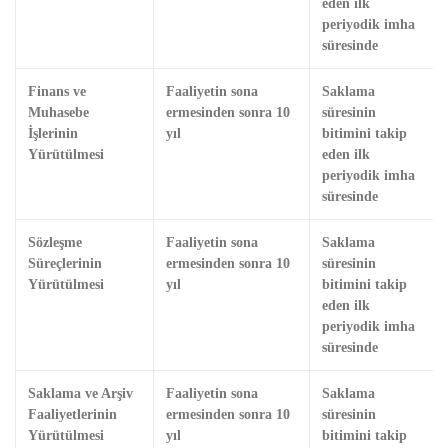
eden ilk
periyodik imha
süresinde
Finans ve
Faaliyetin sona
Saklama
Muhasebe
ermesinden sonra 10
süresinin
İşlerinin
yıl
bitimini takip
Yürütülmesi
eden ilk
periyodik imha
süresinde
Sözleşme
Faaliyetin sona
Saklama
Süreçlerinin
ermesinden sonra 10
süresinin
Yürütülmesi
yıl
bitimini takip
eden ilk
periyodik imha
süresinde
Saklama ve Arşiv
Faaliyetin sona
Saklama
Faaliyetlerinin
ermesinden sonra 10
süresinin
Yürütülmesi
yıl
bitimini takip