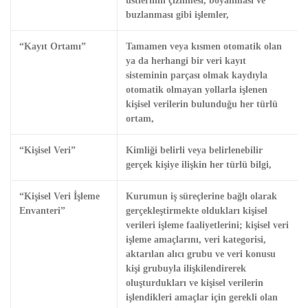
üstlerinin çizilmesi, boyanması ve
buzlanması gibi işlemler,
“Kayıt Ortamı”
Tamamen veya kısmen otomatik olan
ya da herhangi bir veri kayıt
sisteminin parçası olmak kaydıyla
otomatik olmayan yollarla işlenen
kişisel verilerin bulunduğu her türlü
ortam,
“Kişisel Veri”
Kimliği belirli veya belirlenebilir
gerçek kişiye ilişkin her türlü bilgi,
“Kişisel Veri İşleme
Kurumun iş süreçlerine bağlı olarak
Envanteri”
gerçekleştirmekte oldukları kişisel
verileri işleme faaliyetlerini; kişisel veri
işleme amaçlarını, veri kategorisi,
aktarılan alıcı grubu ve veri konusu
kişi grubuyla ilişkilendirerek
oluşturdukları ve kişisel verilerin
işlendikleri amaçlar için gerekli olan